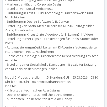
- Farbtheorien, Typografien und Designprinzipien
- Markenidentität und Corporate Design
- Erstellen von Social Media Posts
- Einführung in Text-zu-Bild-Technologie: Funktionsweise und
Möglichkeiten
- Einführung in Design-Software (z.B. Canva)
- Erstellung von Social Media Bildern mit KI (z. B. Beitragsbilder,
Zitate, Thumbnails)
- Einführung in KI-gestützte Videotools (z. B. Lumen5, InVideo)
- Erstellung kurzer Clips aus Textvorlagen für Reels, Stories oder
Posts
- Automatisierungsmöglichkeiten mit KI-Agenten (automatisierte
Interaktionen, Posts, Nachrichten)
- Rechtliche Grundlagen: Urheberrecht, Kennzeichnung, Ethische
Aspekte
- Erstellung einer Social Media Kampagne mit gezielter Nutzung
von KI-Tools an den richtigen Stellen
Modul 5: Videos erstellen – 4,5 Stunden, 6 UE – 25.03.2026 – 08:30
Uhr bis 13:00 Uhr, Dozentin: Katharina Krauss
Inhalte:
- Klärung der technischen Ausrüstung
- Überblick über unterschiedliche Schneidetools
- Aufnehmen und Bearbeiten direkt am Handy