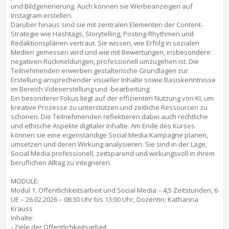
und Bildgenerierung. Auch können sie Werbeanzeigen auf
Instagram erstellen.
Darüber hinaus sind sie mit zentralen Elementen der Content-
Strategie wie Hashtags, Storytelling, Posting-Rhythmen und
Redaktionsplänen vertraut. Sie wissen, wie Erfolg in sozialen
Medien gemessen wird und wie mit Bewertungen, insbesondere
negativen Rückmeldungen, professionell umzugehen ist. Die
Teilnehmenden erwerben gestalterische Grundlagen zur
Erstellung ansprechender visueller Inhalte sowie Basiskenntnisse
im Bereich Videoerstellung und -bearbeitung.
Ein besonderer Fokus liegt auf der effizienten Nutzung von KI, um
kreative Prozesse zu unterstützen und zeitliche Ressourcen zu
schonen. Die Teilnehmenden reflektieren dabei auch rechtliche
und ethische Aspekte digitaler Inhalte. Am Ende des Kurses
können sie eine eigenständige Social Media Kampagne planen,
umsetzen und deren Wirkung analysieren. Sie sind in der Lage,
Social Media professionell, zeitsparend und wirkungsvoll in ihrem
beruflichen Alltag zu integrieren.
MODULE:
Modul 1: Öffentlichkeitsarbeit und Social Media – 4,5 Zeitstunden, 6
UE – 26.02.2026 – 08:30 Uhr bis 13:00 Uhr, Dozentin; Katharina
Krauss
Inhalte:
- Ziele der Öffentlichkeitsarbeit