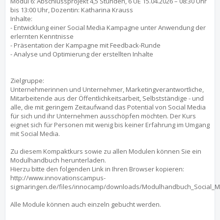
Modul 6: Abschlussprojekt 4,5 Stunden, 6 UE 15.04.2026 – 08:30 Uhr
bis 13:00 Uhr, Dozentin: Katharina Krauss
Inhalte:
- Entwicklung einer Social Media Kampagne unter Anwendung der
erlernten Kenntnisse
- Präsentation der Kampagne mit Feedback-Runde
- Analyse und Optimierung der erstellten Inhalte
Zielgruppe:
Unternehmerinnen und Unternehmer, Marketingverantwortliche,
Mitarbeitende aus der Öffentlichkeitsarbeit, Selbstständige - und
alle, die mit geringem Zeitaufwand das Potential von Social Media
für sich und ihr Unternehmen ausschöpfen möchten. Der Kurs
eignet sich für Personen mit wenig bis keiner Erfahrung im Umgang
mit Social Media.
Zu diesem Kompaktkurs sowie zu allen Modulen können Sie ein
Modulhandbuch herunterladen.
Hierzu bitte den folgenden Link in Ihren Browser kopieren:
http://www.innovationscampus-
sigmaringen.de/files/innocamp/downloads/Modulhandbuch_Social_M
Alle Module können auch einzeln gebucht werden.