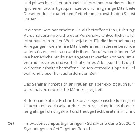
und Jobwechsel ist enorm. Viele Unternehmen verlieren dur
Ignorieren tatkräftige, qualifizierte und langjährige Mitarbeit
Dieser Verlust schadet dem Betrieb und schwächt den Selbs
Frauen.
In diesem Seminar erhalten Sie als betroffene Frau, Führung
Personalverantwortliche oder Personalverantwortlicher alle 
Informationen zu den Wechseljahren. Für die Unternehmen g
Anregungen, wie sie ihre Mitarbeiterinnen in dieser besonde
unterstützen, entlasten und in ihrem Beruf halten können. Wi
wie betriebliche Strukturen angepasst werden können, um e
vertrauensvolles und wertschätzendes Arbeitsumfeld zu sch
Weiterhin erhalten betroffene Frauen wertvolle Tipps zur Se
während dieser herausfordernden Zeit.
Das Seminar richtet sich an Frauen, ist aber explizit auch für
personalverantwortliche Männer geeignet!
Referentin: Sabine Ruthardt-Storz ist systemische-lösungsori
Coachin und Wechseljahreberaterin. Sie schöpft aus ihrer Er
langjährige Führungskraft und heutige Fachberaterin in Einri
Ort
Innovationscampus Sigmaringen / SUZ, Marie-Curie-Str. 20, 7
Sigmaringen im Get Together Bereich