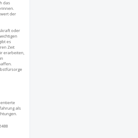
ch das
erinnen.
twert der
skraft oder
wichtigen
ibt es
ren Zeit
r erarbeiten,
in
affen.
lbstfürsorge
entierte
fahrung als
chtungen.
2488