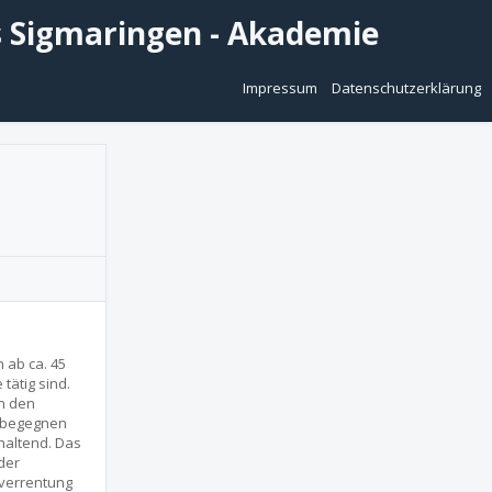
 Sigmaringen - Akademie
Impressum
Datenschutzerklärung
 ab ca. 45
tätig sind.
in den
, begegnen
haltend. Das
der
hverrentung