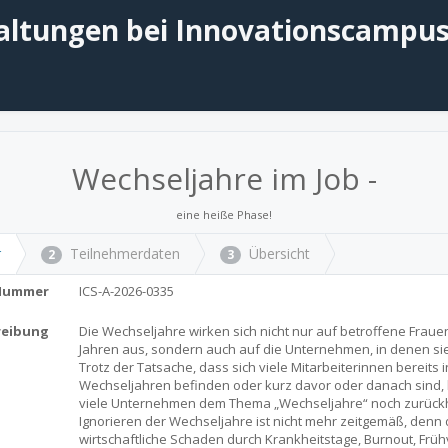
altungen bei Innovationscampus
Wechseljahre im Job -
eine heiße Phase!
r
Teilnehmerdaten
Übersicht
2
3
Nummer
ICS-A-2026-0335
reibung
Die Wechseljahre wirken sich nicht nur auf betroffene Frauen
Jahren aus, sondern auch auf die Unternehmen, in denen sie 
Trotz der Tatsache, dass sich viele Mitarbeiterinnen bereits 
Wechseljahren befinden oder kurz davor oder danach sind
viele Unternehmen dem Thema „Wechseljahre“ noch zurück
Ignorieren der Wechseljahre ist nicht mehr zeitgemäß, denn 
wirtschaftliche Schaden durch Krankheitstage, Burnout, Frü